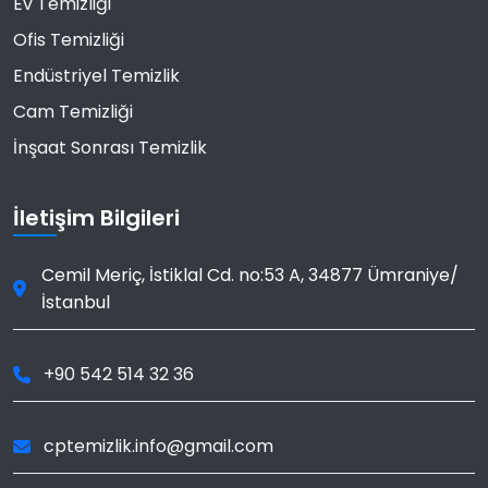
Ev Temizliği
Ofis Temizliği
Endüstriyel Temizlik
Cam Temizliği
İnşaat Sonrası Temizlik
İletişim Bilgileri
Cemil Meriç, İstiklal Cd. no:53 A
,
34877
Ümraniye
/
İstanbul
+90 542 514 32 36
cptemizlik.info@gmail.com