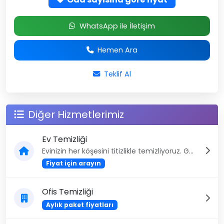
WhatsApp ile İletişim
Hemen Ara
Teklif Al
Diğer Hizmetlerimiz
Ev Temizliği
Evinizin her köşesini titizlikle temizliyoruz. G...
Fiyat için arayın
Ofis Temizliği
Aylık paket fiyatları