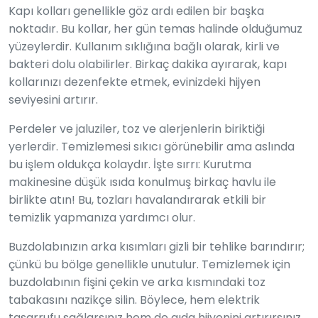
Kapı kolları genellikle göz ardı edilen bir başka
noktadır. Bu kollar, her gün temas halinde olduğumuz
yüzeylerdir. Kullanım sıklığına bağlı olarak, kirli ve
bakteri dolu olabilirler. Birkaç dakika ayırarak, kapı
kollarınızı dezenfekte etmek, evinizdeki hijyen
seviyesini artırır.
Perdeler ve jaluziler, toz ve alerjenlerin biriktiği
yerlerdir. Temizlemesi sıkıcı görünebilir ama aslında
bu işlem oldukça kolaydır. İşte sırrı: Kurutma
makinesine düşük ısıda konulmuş birkaç havlu ile
birlikte atın! Bu, tozları havalandırarak etkili bir
temizlik yapmanıza yardımcı olur.
Buzdolabınızın arka kısımları gizli bir tehlike barındırır;
çünkü bu bölge genellikle unutulur. Temizlemek için
buzdolabının fişini çekin ve arka kısmındaki toz
tabakasını nazikçe silin. Böylece, hem elektrik
tasarrufu sağlarsınız hem de gıda hijyenini artırırsınız.