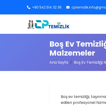
+90 542 514 32 36
cptemizlik.info@gma
Boş Ev Temizliğ
Malzemeler
Ana Sayfa
Boş Ev Temizliği N
Boş ev temizliği, taşınm
edilen profesyonel hizm