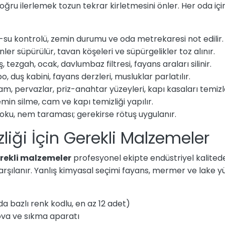
ğru ilerlemek tozun tekrar kirletmesini önler. Her oda için
-su kontrolü, zemin durumu ve oda metrekaresi not edilir.
ler süpürülür, tavan köşeleri ve süpürgelikler toz alınır.
, tezgah, ocak, davlumbaz filtresi, fayans araları silinir.
o, duş kabini, fayans derzleri, musluklar parlatılır.
, pervazlar, priz-anahtar yüzeyleri, kapı kasaları temizle
min silme, cam ve kapı temizliği yapılır.
oku, nem taraması; gerekirse rötuş uygulanır.
liği İçin Gerekli Malzemeler
gerekli malzemeler
profesyonel ekipte endüstriyel kalitede
e karşılanır. Yanlış kimyasal seçimi fayans, mermer ve lake y
da bazlı renk kodlu, en az 12 adet)
va ve sıkma aparatı