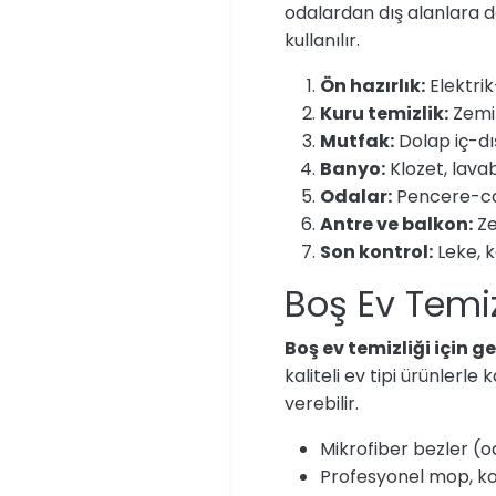
odalardan dış alanlara do
kullanılır.
Ön hazırlık:
Elektrik
Kuru temizlik:
Zemin
Mutfak:
Dolap iç-dış
Banyo:
Klozet, lavab
Odalar:
Pencere-cam
Antre ve balkon:
Ze
Son kontrol:
Leke, k
Boş Ev Temiz
Boş ev temizliği için 
kaliteli ev tipi ürünlerl
verebilir.
Mikrofiber bezler (o
Profesyonel mop, ko