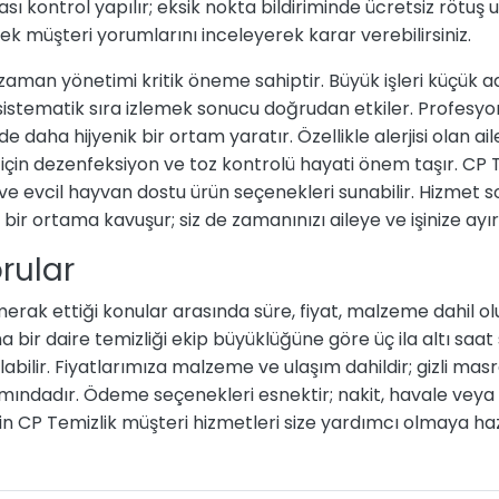
 kontrol yapılır; eksik nokta bildiriminde ücretsiz rötuş u
ek müşteri yorumlarını inceleyerek karar verebilirsiniz.
zaman yönetimi kritik öneme sahiptir. Büyük işleri küçük 
stematik sıra izlemek sonucu doğrudan etkiler. Profesy
de daha hijyenik bir ortam yaratır. Özellikle alerjisi olan ai
 için dezenfeksiyon ve toz kontrolü hayati önem taşır. CP 
ve evcil hayvan dostu ürün seçenekleri sunabilir. Hizmet so
bir ortama kavuşur; siz de zamanınızı aileye ve işinize ayıra
rular
merak ettiği konular arasında süre, fiyat, malzeme dahil o
 bir daire temizliği ekip büyüklüğüne göre üç ila altı saat
olabilir. Fiyatlarımıza malzeme ve ulaşım dahildir; gizli m
ındadır. Ödeme seçenekleri esnektir; nakit, havale veya
 için CP Temizlik müşteri hizmetleri size yardımcı olmaya haz