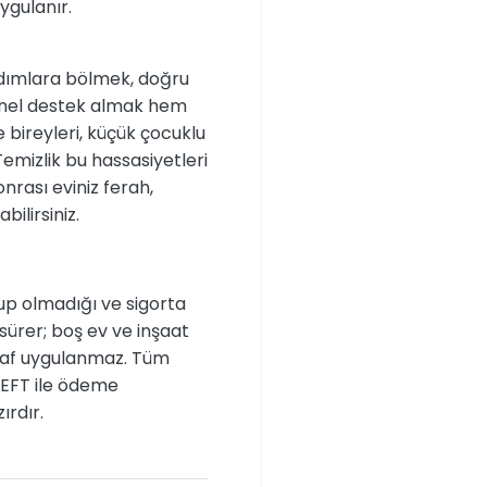
ygulanır.
adımlara bölmek, doğru
onel destek almak hem
le bireyleri, küçük çocuklu
Temizlik bu hassasiyetleri
nrası eviniz ferah,
bilirsiniz.
lup olmadığı ve sigorta
 sürer; boş ev ve inşaat
asraf uygulanmaz. Tüm
 EFT ile ödeme
ırdır.