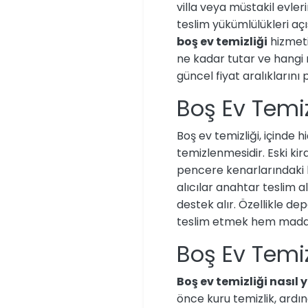
villa veya müstakil evle
teslim yükümlülükleri aç
boş ev temizliği
hizmeti
ne kadar tutar ve hangi 
güncel fiyat aralıklarını
Boş Ev Temiz
Boş ev temizliği, içinde
temizlenmesidir. Eski kira
pencere kenarlarındaki k
alıcılar anahtar teslim 
destek alır. Özellikle d
teslim etmek hem maddi 
Boş Ev Temiz
Boş ev temizliği nasıl y
önce kuru temizlik, ardın