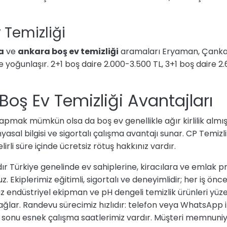
 Temizliği
a
ve
ankara boş ev temizliği
aramaları Eryaman, Çanka
de yoğunlaşır. 2+1 boş daire 2.000-3.500 TL, 3+1 boş daire
Boş Ev Temizliği Avantajları
apmak mümkün olsa da boş ev genellikle ağır kirlilik almış 
asal bilgisi ve sigortalı çalışma avantajı sunar. CP Temizlik
li süre içinde ücretsiz rötuş hakkınız vardır.
dır Türkiye genelinde ev sahiplerine, kiracılara ve emlak p
 Ekiplerimiz eğitimli, sigortalı ve deneyimlidir; her iş öncesi
ğımız endüstriyel ekipman ve pH dengeli temizlik ürünleri y
ağlar. Randevu sürecimiz hızlıdır: telefon veya WhatsApp i
fta sonu esnek çalışma saatlerimiz vardır. Müşteri memnuni