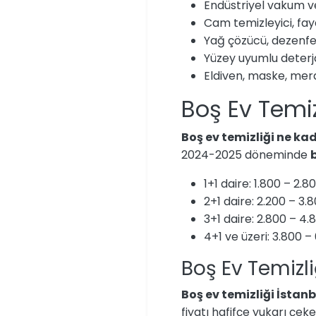
Endüstriyel vakum v
Cam temizleyici, fay
Yağ çözücü, dezenfek
Yüzey uyumlu deterj
Eldiven, maske, merd
Boş Ev Temizl
Boş ev temizliği ne ka
2024-2025 döneminde
b
1+1 daire: 1.800 – 2.8
2+1 daire: 2.200 – 3.
3+1 daire: 2.800 – 4.
4+1 ve üzeri: 3.800 –
Boş Ev Temizli
Boş ev temizliği İstanb
fiyatı hafifçe yukarı çek