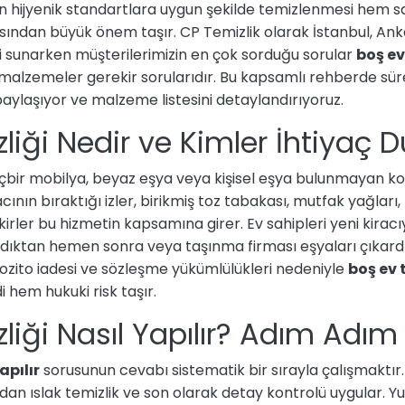
rin hijyenik standartlara uygun şekilde temizlenmesi hem 
ısından büyük önem taşır. CP Temizlik olarak İstanbul, An
 sunarken müşterilerimizin en çok sorduğu sorular
boş ev
malzemeler gerekir sorularıdır. Bu kapsamlı rehberde sür
 paylaşıyor ve malzeme listesini detaylandırıyoruz.
liği Nedir ve Kimler İhtiyaç 
 hiçbir mobilya, beyaz eşya veya kişisel eşya bulunmayan k
cının bıraktığı izler, birikmiş toz tabakası, mutfak yağları,
irler bu hizmetin kapsamına girer. Ev sahipleri yeni kira
aldıktan hemen sonra veya taşınma firması eşyaları çıkar
epozito iadesi ve sözleşme yükümlülükleri nedeniyle
boş ev 
hem hukuki risk taşır.
liği Nasıl Yapılır? Adım Adım
apılır
sorusunun cevabı sistematik bir sırayla çalışmaktır.
dan ıslak temizlik ve son olarak detay kontrolü uygular. Y