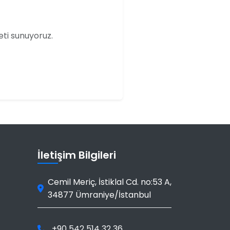
eti sunuyoruz.
İletişim Bilgileri
Cemil Meriç, İstiklal Cd. no:53 A
,
34877
Ümraniye
/
İstanbul
+90 542 514 32 36