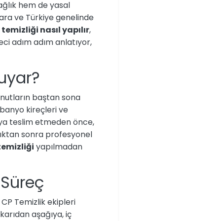
sağlık hem de yasal
kara ve Türkiye genelinde
 temizliği nasıl yapılır
,
eci adım adım anlatıyor,
Duyar?
onutların baştan sona
 banyo kireçleri ve
cıya teslim etmeden önce,
dıktan sonra profesyonel
temizliği
yapılmadan
 Süreç
 CP Temizlik ekipleri
ukarıdan aşağıya, iç