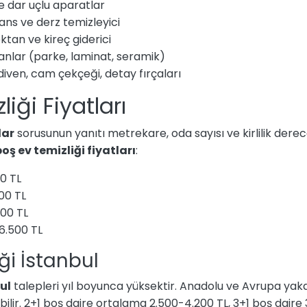
e dar uçlu aparatlar
ans ve derz temizleyici
tan ve kireç giderici
anlar (parke, laminat, seramik)
iven, cam çekçeği, detay fırçaları
iği Fiyatları
dar
sorusunun yanıtı metrekare, oda sayısı ve kirlilik derec
oş ev temizliği fiyatları
:
00 TL
800 TL
800 TL
 6.500 TL
ği İstanbul
ul
talepleri yıl boyunca yüksektir. Anadolu ve Avrupa yaka
ebilir. 2+1 boş daire ortalama 2.500-4.200 TL, 3+1 boş daire