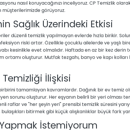
syonu nasıl koruyacağınızı inceliyoruz. CP Temizlik olar
ün müşterilerimizde görüyoruz.
in Sağlık Üzerindeki Etkisi
eriler düzenli temizlik yapılmayan evlerde hızla birikir. Sol
feksiyon riski artar. Özellikle çocuklu ailelerde ve yaşlı bi
bı kesinlikle evet olmalıdır. Haftada en az bir kez derin t
şam ortamı oluşturur. Mutfak tezgahı, banyo ve kapı kolları 
Temizliği İlişkisi
irbirini tamamlayan kavramlardır. Dağınık bir ev temiz ols
ijyen sorunu oluşturur. Her eşyanın belirli bir yeri olması temi
li raflar ve "her şeyin yeri" prensibi temizlik süresini yarıy
laşıkları bitirmek gibi küçük alışkanlıklar büyük fark yar
i Yapmak İstemiyorum