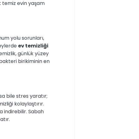
ak temiz evin yaşam
unum yolu sorunları,
reylerde
ev temizliği
emizlik, günlük yüzey
bakteri birikiminin en
a bile stres yaratır;
zliği kolaylaştırır.
a indirebilir. Sabah
atır.