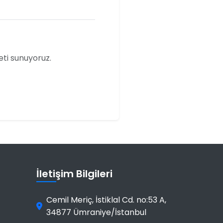
eti sunuyoruz.
İletişim Bilgileri
Cemil Meriç, İstiklal Cd. no:53 A
,
34877
Ümraniye
/
İstanbul