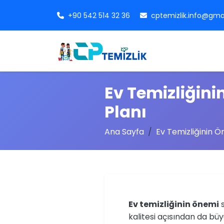
+90 542 514 32 36
cptemizlik.info@gma
Ev Temizliğini
Planı
Ana Sayfa
Ev Temizliğinin Ö
Ev temizliğinin önemi
s
kalitesi açısından da bü