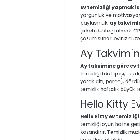
Ev temizliği yapmak 
yorgunluk ve motivasyon 
paylaşmak,
ay takvimin
şirketi desteği almak. C
çözüm sunar; eviniz düzenli
Ay Takvimine
Ay takvimine göre ev t
temizliği (dolap içi, buzd
yatak altı, perde), dördü
temizlik haftalık büyük te
Hello Kitty 
Hello Kitty ev temizliği
temizliği oyun haline ge
kazandırır. Temizlik müziğ
sprintleri" etkilidir.