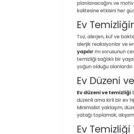
planlanacağını ve motiva
kalitesine etkisini her g
Ev Temizliğin
Toz, alerjen, küf ve bakt
alerjik reaksiyonlar ve en
yapılır
mı sorusunun ceva
temizliği sağlıklı bir ya
yoğun olduğu alanlardır.
Ev Düzeni ve 
Ev düzeni ve temizliği
b
düzenli ama kirli bir ev h
Minimalist yaklaşım, düzen
yatağı toplamak, akşam bu
Ev Temizliğ