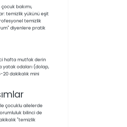
, çocuk bakımı,
r: temizlik yükünü eşit
rofesyonel temizlik
rum" diyenlere pratik
nci hafta mutfak derin
ta yatak odaları (dolap,
5-20 dakikalık mini
şımlar
kle çocuklu ailelerde
rumluluk bilinci de
akikalık "temizlik