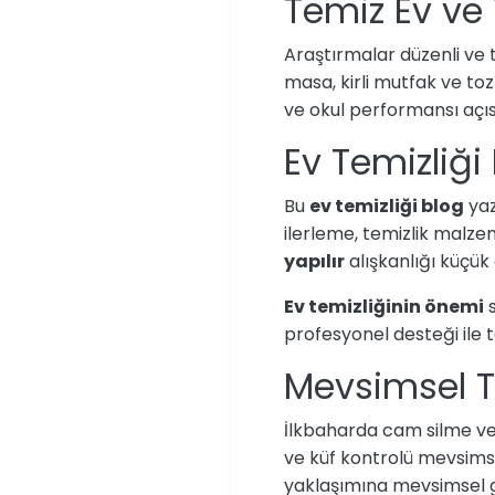
Temiz Ev ve 
Araştırmalar düzenli ve 
masa, kirli mutfak ve toz
ve okul performansı açısın
Ev Temizliği 
Bu
ev temizliği blog
yaz
ilerleme, temizlik malze
yapılır
alışkanlığı küçük 
Ev temizliğinin önemi
s
profesyonel desteği ile t
Mevsimsel T
İlkbaharda cam silme ve 
ve küf kontrolü mevsim
yaklaşımına mevsimsel gör