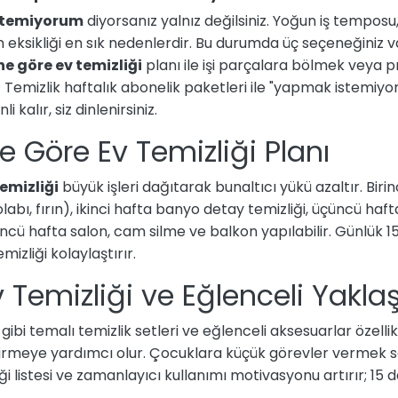
istemiyorum
diyorsanız yalnız değilsiniz. Yoğun iş temposu
eksikliği en sık nedenlerdir. Bu durumda üç seçeneğiniz va
e göre ev temizliği
planı ile işi parçalara bölmek veya p
P Temizlik haftalık abonelik paketleri ile "yapmak istemiyo
 kalır, siz dinlenirsiniz.
 Göre Ev Temizliği Planı
emizliği
büyük işleri dağıtarak bunaltıcı yükü azaltır. Biri
olabı, fırın), ikinci hafta banyo detay temizliği, üçüncü haf
ncü hafta salon, cam silme ve balkon yapılabilir. Günlük 1
mizliği kolaylaştırır.
Ev Temizliği ve Eğlenceli Yakla
gibi temalı temizlik setleri ve eğlenceli aksesuarlar özelli
tirmeye yardımcı olur. Çocuklara küçük görevler vermek so
i listesi ve zamanlayıcı kullanımı motivasyonu artırır; 15 d