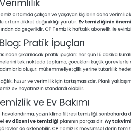
Verimlilik
temiz ortamda çalışan ve yaşayan kişilerin daha verimli ol
lu ortam dikkat dağınıklığı yaratır.
Ev temizliğinin önem
dan da geçerlidir. CP Temizlik haftalık abonelik ile evinizi 
Blog: Pratik İpuçları
ısından çıkarılacak pratik ipuçları: her gün 15 dakika kuralı
melerini tek noktada toplama, çocukları küçük görevlerle
adımlarla oluşur; mükemmeliyetçilik yerine tutarlılık hedef
ağlık, huzur ve verimlilik için tartışmasızdır. Planlı yaklaş
emiz ev hayatınızın standardı olabilir.
emizlik ve Ev Bakımı
havalandırma, yazın klima filtresi temizliği, sonbaharda d
sel
ev düzeni ve temizliği
planının parçasıdır.
Ay takvimi
evler de eklenebilir. CP Temizlik mevsimsel derin temizlik 