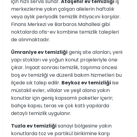
için hızlı servis sunar.
Ataşehir ev temizliği
iş
merkezlerine yakın çalışan ailelerin haftalık
veya aylık periyodik temizlik ihtiyacını karşılar.
Finans Merkezi ve Barbaros Mahallesi gibi
noktalarda ofis-ev kombine temizlik talepleri
de alınmaktadır.
Ümraniye ev temizliği
geniş site alanları, yeni
yapı stokları ve yoğun konut projeleriyle öne
çıkar. İnşaat sonrası temizlik, taşınma öncesi
boş ev temizliği ve düzenli bakım hizmetleri bu
ilçede sık talep edilir.
Beykoz ev temizliği
ise
müstakil evler, villalar ve yeşil alana yakın
konutlar için geniş kapsamlı paketler içerir;
bahçe kapısı, teras ve çok katlı yapılarda
detaylı temizlik uygulanır.
Tuzla ev temizliği
sanayi bölgesine yakın
konutlarda toz ve partikül birikimine karşı