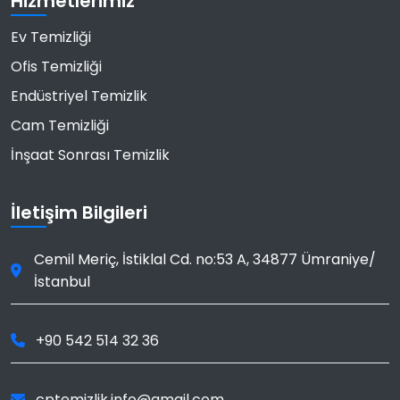
Hizmetlerimiz
Ev Temizliği
Ofis Temizliği
Endüstriyel Temizlik
Cam Temizliği
İnşaat Sonrası Temizlik
İletişim Bilgileri
Cemil Meriç, İstiklal Cd. no:53 A
,
34877
Ümraniye
/
İstanbul
+90 542 514 32 36
cptemizlik.info@gmail.com