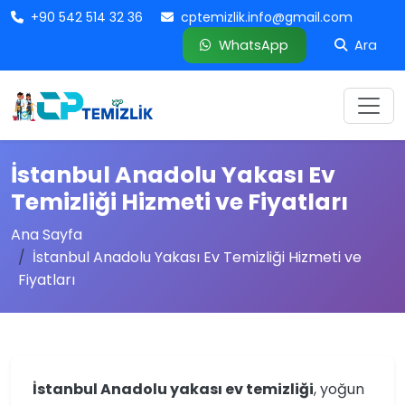
+90 542 514 32 36
cptemizlik.info@gmail.com
WhatsApp
Ara
İstanbul Anadolu Yakası Ev
Temizliği Hizmeti ve Fiyatları
Ana Sayfa
İstanbul Anadolu Yakası Ev Temizliği Hizmeti ve
Fiyatları
İstanbul Anadolu yakası ev temizliği
, yoğun