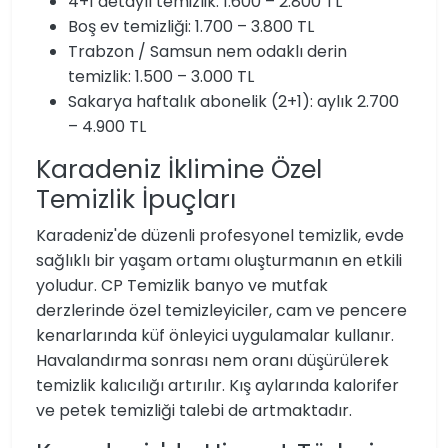
4+1 detaylı temizlik: 1.600 – 2.800 TL
Boş ev temizliği: 1.700 – 3.800 TL
Trabzon / Samsun nem odaklı derin
temizlik: 1.500 – 3.000 TL
Sakarya haftalık abonelik (2+1): aylık 2.700
– 4.900 TL
Karadeniz İklimine Özel
Temizlik İpuçları
Karadeniz'de düzenli profesyonel temizlik, evde
sağlıklı bir yaşam ortamı oluşturmanın en etkili
yoludur. CP Temizlik banyo ve mutfak
derzlerinde özel temizleyiciler, cam ve pencere
kenarlarında küf önleyici uygulamalar kullanır.
Havalandırma sonrası nem oranı düşürülerek
temizlik kalıcılığı artırılır. Kış aylarında kalorifer
ve petek temizliği talebi de artmaktadır.