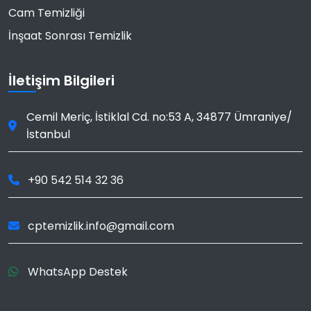
Cam Temizliği
İnşaat Sonrası Temizlik
İletişim Bilgileri
Cemil Meriç, İstiklal Cd. no:53 A
,
34877
Ümraniye
/
İstanbul
+90 542 514 32 36
cptemizlik.info@gmail.com
WhatsApp Destek