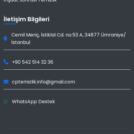
İletişim Bilgileri
Cemil Meriç, İstiklal Cd. no:53 A
,
34877
Ümraniye
/
İstanbul
+90 542 514 32 36
cptemizlik.info@gmail.com
WhatsApp Destek