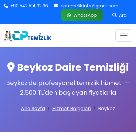
+90 542 514 32 36
cptemizlik.info@gmail.com
WhatsApp
Ara
Beykoz Daire Temizliği
Beykoz'de profesyonel temizlik hizmeti —
2.500 TL'den
başlayan fiyatlarla
Ana Sayfa
Hizmet Bölgeleri
Beykoz