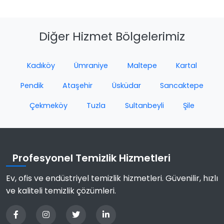
Diğer Hizmet Bölgelerimiz
Kadıköy
Ümraniye
Maltepe
Kartal
Pendik
Ataşehir
Üsküdar
Sancaktepe
Çekmeköy
Tuzla
Sultanbeyli
Şile
Profesyonel Temizlik Hizmetleri
Ev, ofis ve endüstriyel temizlik hizmetleri. Güvenilir, hızlı
ve kaliteli temizlik çözümleri.