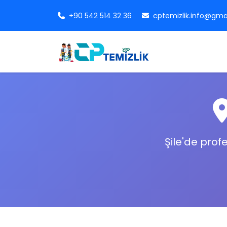
+90 542 514 32 36
cptemizlik.info@gma
Şile'de prof