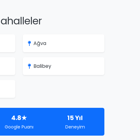
ahalleler
Ağva
Balibey
4.8★
15 Yıl
Google Puanı
Deneyim