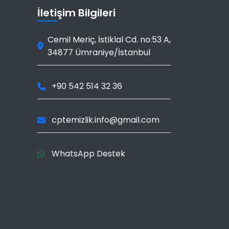
İletişim Bilgileri
Cemil Meriç, İstiklal Cd. no:53 A
,
34877
Ümraniye
/
İstanbul
+90 542 514 32 36
cptemizlik.info@gmail.com
WhatsApp Destek