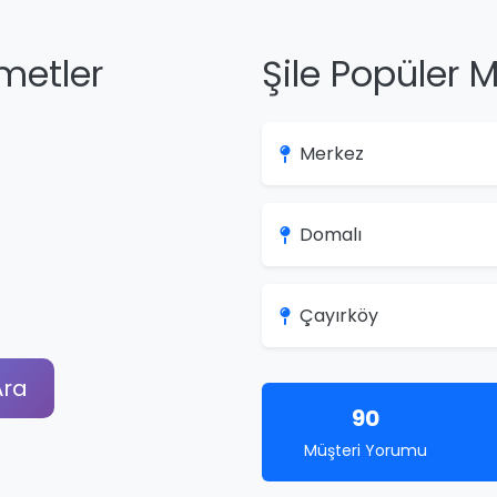
zmetler
Şile Popüler M
Merkez
Domalı
Çayırköy
ra
90
Müşteri Yorumu