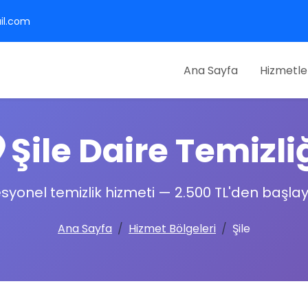
il.com
Ana Sayfa
Hizmetle
Şile Daire Temizli
esyonel temizlik hizmeti —
2.500 TL'den
başlaya
Ana Sayfa
Hizmet Bölgeleri
Şile