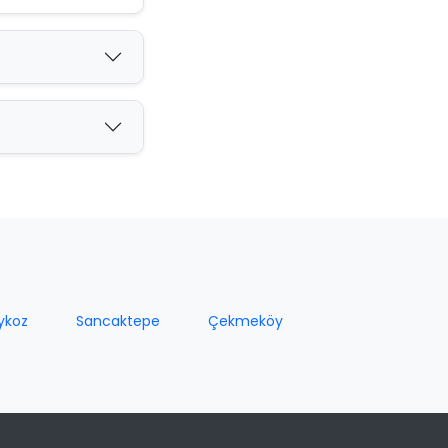
ykoz
Sancaktepe
Çekmeköy