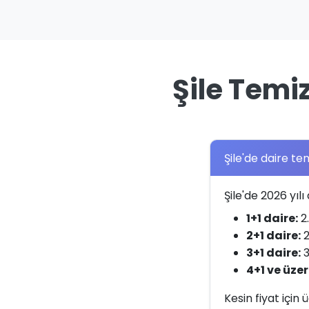
Şile Temi
Şile'de daire tem
Şile'de 2026 yılı 
1+1 daire:
2.
2+1 daire:
2
3+1 daire:
3
4+1 ve üzer
Kesin fiyat için 