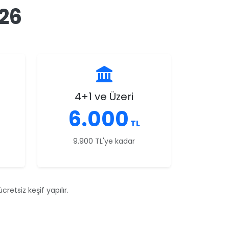
026
4+1 ve Üzeri
6.000
TL
9.900 TL'ye kadar
retsiz keşif yapılır.