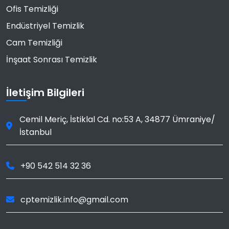
Ofis Temizliği
Endüstriyel Temizlik
Cam Temizliği
İnşaat Sonrası Temizlik
İletişim Bilgileri
Cemil Meriç, İstiklal Cd. no:53 A
,
34877
Ümraniye
/
İstanbul
+90 542 514 32 36
cptemizlik.info@gmail.com